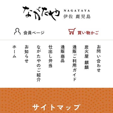
仕出し弁当・もつ鍋
「ながたや」鹿児島
ホーム
お知らせ
ながたやのご紹介
仕出し弁当
通販商品
通販ご利用ガイド
炭火屋 麒麟
お問い合わせ
伊佐のふるさとの
味
サイトマップ