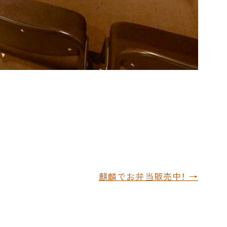
麒麟でお弁当販売中！
→