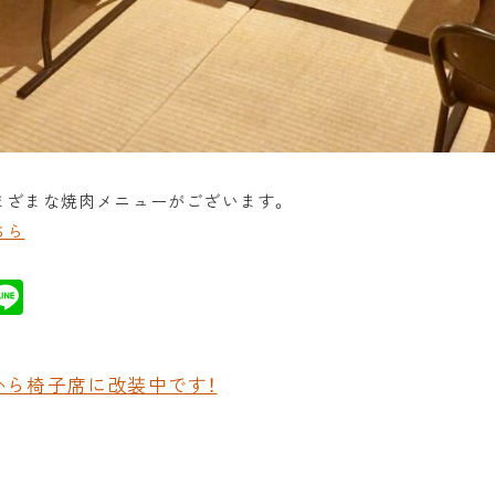
まざまな焼肉メニューがございます。
ちら
X
Li
n
e
から椅子席に改装中です！