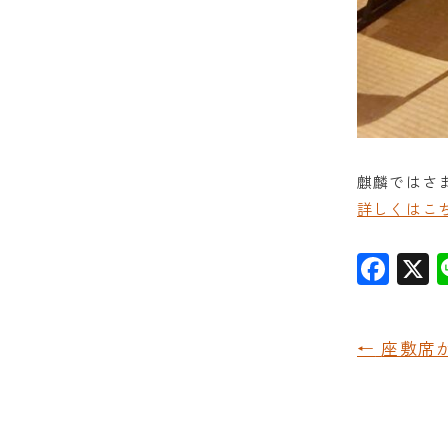
麒麟ではさ
詳しくはこ
F
a
c
←
座敷席
e
b
o